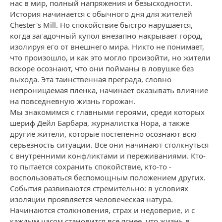
нас в мир, полный напряжения и безысходности.
История начинается с обычного дня для жителей
Chester's Mill. Но спокойствие быстро нарушается,
когда загадочный купол внезапно накрывает город,
изолируя его от внешнего мира. Никто не понимает,
что произошло, и как это могло произойти, но жители
вскоре осознают, что они пойманы в ловушке без
выхода. Эта таинственная преграда, словно
непроницаемая пленка, начинает оказывать влияние
на повседневную жизнь горожан.
Мы знакомимся с главными героями, среди которых
шериф Дейл Барбара, журналистка Нора, а также
другие жители, которые постепенно осознают всю
серьезность ситуации. Все они начинают столкнуться
с внутренними конфликтами и переживаниями. Кто-
то пытается сохранить спокойствие, кто-то -
воспользоваться беспомощным положением других.
События развиваются стремительно: в условиях
изоляции проявляется человеческая натура.
Начинаются столкновения, страх и недоверие, и с
каждым часом становится все яснее, что жизнь в