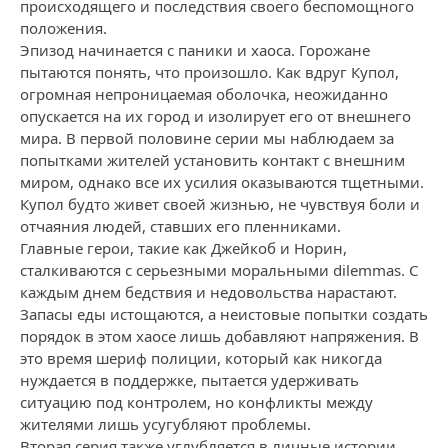
происходящего и последствия своего беспомощного
положения.
Эпизод начинается с паники и хаоса. Горожане
пытаются понять, что произошло. Как вдруг Купол,
огромная непроницаемая оболочка, неожиданно
опускается на их город и изолирует его от внешнего
мира. В первой половине серии мы наблюдаем за
попытками жителей установить контакт с внешним
миром, однако все их усилия оказываются тщетными.
Купол будто живет своей жизнью, не чувствуя боли и
отчаяния людей, ставших его пленниками.
Главные герои, такие как Джейкоб и Норин,
сталкиваются с серьезными моральными dilemmas. С
каждым днем бедствия и недовольства нарастают.
Запасы еды истощаются, а неистовые попытки создать
порядок в этом хаосе лишь добавляют напряжения. В
это время шериф полиции, который как никогда
нуждается в поддержке, пытается удерживать
ситуацию под контролем, но конфликты между
жителями лишь усугубляют проблемы.
Вторая серия также углубляется в личные истории